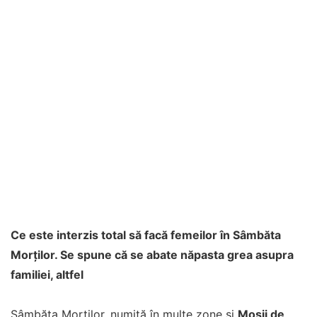
Ce este interzis total să facă femeilor în Sâmbăta
Morților. Se spune că se abate năpasta grea asupra
familiei, altfel
Sâmbăta Morților, numită în multe zone și
Moșii de