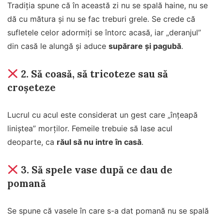
Tradiția spune că în această zi nu se spală haine, nu se
dă cu mătura și nu se fac treburi grele. Se crede că
sufletele celor adormiți se întorc acasă, iar „deranjul”
din casă le alungă și aduce
supărare și pagubă
.
2.
Să coasă, să tricoteze sau să
croșeteze
Lucrul cu acul este considerat un gest care „înțeapă
liniștea” morților. Femeile trebuie să lase acul
deoparte, ca
răul să nu intre în casă
.
3.
Să spele vase după ce dau de
pomană
Se spune că vasele în care s-a dat pomană nu se spală