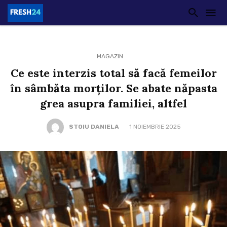
MAGAZIN
Ce este interzis total să facă femeilor
în sâmbăta morților. Se abate năpasta
grea asupra familiei, altfel
STOIU DANIELA
1 NOIEMBRIE 2025