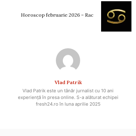
Horoscop februarie 2026 – Rac
Vlad Patrik
Vlad Patrik este un tânăr jurnalist cu 10 ani
experiență în presa online. S-a alăturat echipei
fresh24.ro în luna aprilie 2025