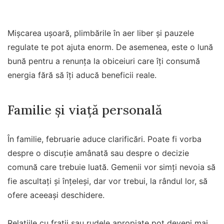
Mișcarea ușoară, plimbările în aer liber și pauzele
regulate te pot ajuta enorm. De asemenea, este o lună
bună pentru a renunța la obiceiuri care îți consumă
energia fără să îți aducă beneficii reale.
Familie și viață personală
În familie, februarie aduce clarificări. Poate fi vorba
despre o discuție amânată sau despre o decizie
comună care trebuie luată. Gemenii vor simți nevoia să
fie ascultați și înțeleși, dar vor trebui, la rândul lor, să
ofere aceeași deschidere.
Relațiile cu frații sau rudele apropiate pot deveni mai