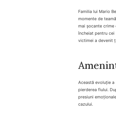
Familia lui Mario Be
momente de teamă p
mai șocante crime co
încheiat pentru cei
victimei a devenit ț
Ameninț
Această evoluție a 
pierderea fiului. Du
presiuni emoțional
cazului.