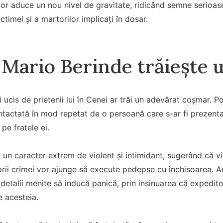
lor aduce un nou nivel de gravitate, ridicând semne serioase
ictimei și a martorilor implicați în dosar.
i Mario Berinde trăiește
ucis de prietenii lui în Cenei ar trăi un adevărat coșmar. Pot
ontactată în mod repetat de o persoană care s-ar fi prezent
 pe fratele ei.
un caracter extrem de violent și intimidant, sugerând că viaț
torii crimei vor ajunge să execute pedepse cu închisoarea. Am
s detalii menite să inducă panică, prin insinuarea că expedito
le acesteia.