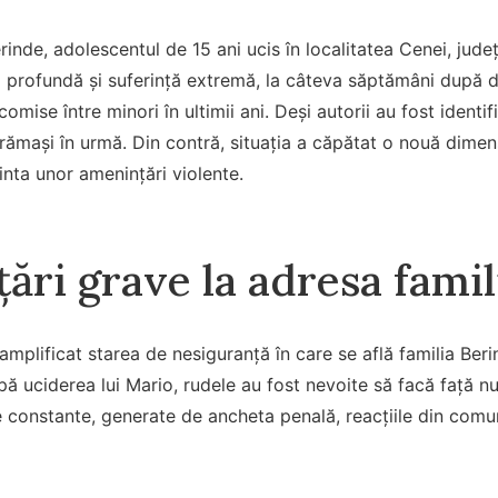
rinde, adolescentul de 15 ani ucis în localitatea Cenei, jude
rofundă și suferință extremă, la câteva săptămâni după de
mise între minori în ultimii ani. Deși autorii au fost identifi
 rămași în urmă. Din contră, situația a căpătat o nouă dime
inta unor amenințări violente.
ări grave la adresa famil
amplificat starea de nesiguranță în care se află familia Ber
pă uciderea lui Mario, rudele au fost nevoite să facă față nu 
e constante, generate de ancheta penală, reacțiile din comu