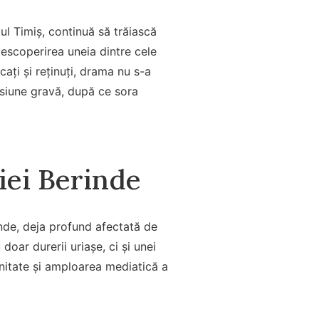
țul Timiș, continuă să trăiască
scoperirea uneia dintre cele
cați și reținuți, drama nu s-a
nsiune gravă, după ce sora
iei Berinde
inde, deja profund afectată de
doar durerii uriașe, ci și unei
nitate și amploarea mediatică a