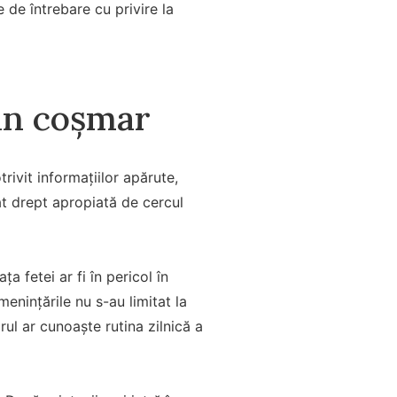
 de întrebare cu privire la
 un coșmar
rivit informațiilor apărute,
at drept apropiată de cercul
a fetei ar fi în pericol în
enințările nu s-au limitat la
rul ar cunoaște rutina zilnică a