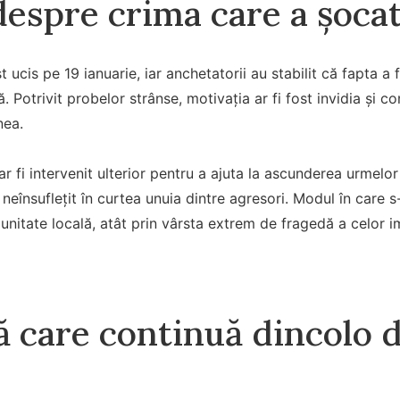
 despre crima care a șoc
t ucis pe 19 ianuarie, iar anchetatorii au stabilit că fapta 
. Potrivit probelor strânse, motivația ar fi fost invidia și c
nea.
ar fi intervenit ulterior pentru a ajuta la ascunderea urmelor
 neînsuflețit în curtea unuia dintre agresori. Modul în care 
nitate locală, atât prin vârsta extrem de fragedă a celor im
 care continuă dincolo 