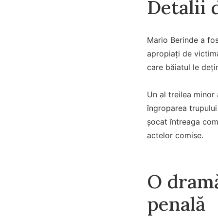
Detalii
Mario Berinde a fos
apropiați de victimă
care băiatul le deți
Un al treilea minor 
îngroparea trupului
șocat întreaga comu
actelor comise.
O dramă
penală