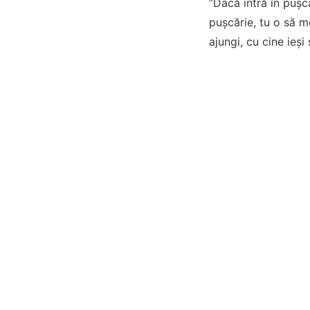
”Dacă intră în pușcă
pușcărie, tu o să mo
ajungi, cu cine ieși