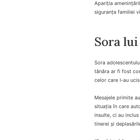
Apariția amenințări
siguranța familiei v
Sora lu
Sora adolescentului 
tânăra ar fi fost c
celor care l-au ucis
Mesajele primite au 
situația în care au
insulte, ci au inclu
tinerei și deplasări