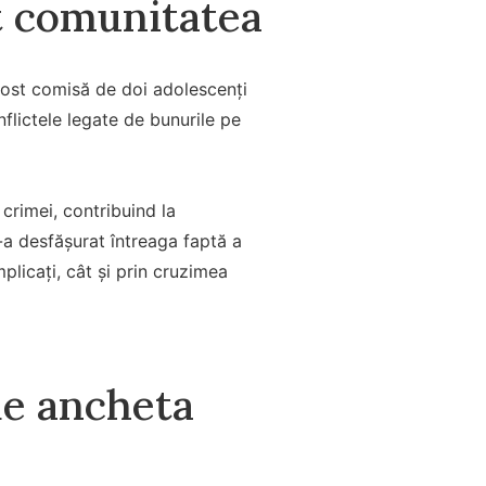
at comunitatea
a fost comisă de doi adolescenți
onflictele legate de bunurile pe
 crimei, contribuind la
s-a desfășurat întreaga faptă a
plicați, cât și prin cruzimea
de ancheta