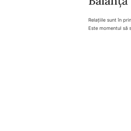
Balanță
Relațiile sunt în p
Este momentul să spu