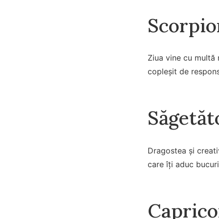
Scorpio
Ziua vine cu multă 
copleșit de responsa
Săgetăt
Dragostea și creativ
care îți aduc bucuri
Caprico