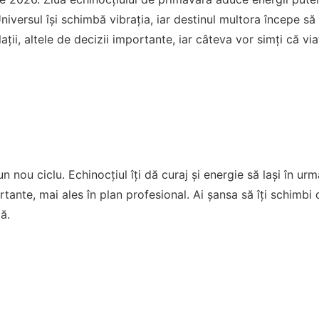
iversul își schimbă vibrația, iar destinul multora începe să
ții, altele de decizii importante, iar câteva vor simți că via
n nou ciclu. Echinocțiul îți dă curaj și energie să lași în ur
tante, mai ales în plan profesional. Ai șansa să îți schimbi 
ă.