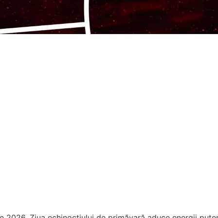
 2026. Ziua echinocțiului de primăvară aduce energii putern