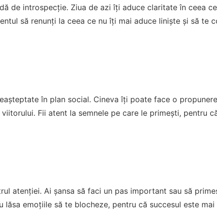
adă de introspecție. Ziua de azi îți aduce claritate în ceea ce
ntul să renunți la ceea ce nu îți mai aduce liniște și să te co
eașteptate în plan social. Cineva îți poate face o propunere
viitorului. Fii atent la semnele pe care le primești, pentru 
trul atenției. Ai șansa să faci un pas important sau să prim
u lăsa emoțiile să te blocheze, pentru că succesul este mai