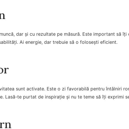
n
muncă, dar și cu rezultate pe măsură. Este important să îți o
bilități. Ai energie, dar trebuie să o folosești eficient.
or
itatea sunt activate. Este o zi favorabilă pentru întâlniri r
e. Lasă-te purtat de inspirație și nu te teme să îți exprimi 
rn