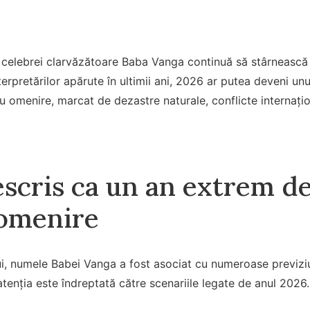
te celebrei clarvăzătoare Baba Vanga continuă să stârnească 
terpretărilor apărute în ultimii ani, 2026 ar putea deveni unu
ru omenire, marcat de dezastre naturale, conflicte internaț
scris ca un an extrem de 
omenire
ui, numele Babei Vanga a fost asociat cu numeroase previz
 atenția este îndreptată către scenariile legate de anul 2026.