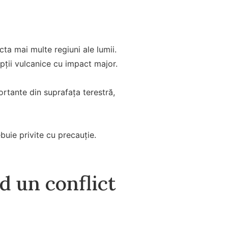
cta mai multe regiuni ale lumii.
ții vulcanice cu impact major.
ortante din suprafața terestră,
ebuie privite cu precauție.
d un conflict