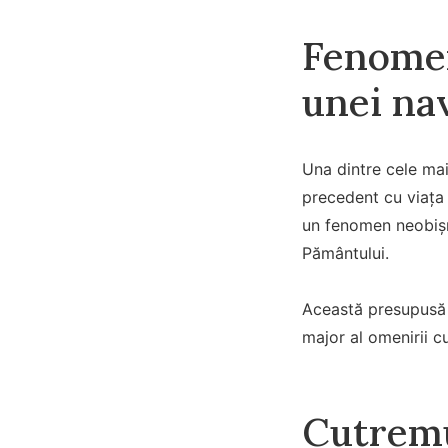
Fenomen
unei na
Una dintre cele mai
precedent cu viața 
un fenomen neobișnu
Pământului.
Această presupusă a
major al omenirii c
Cutremu