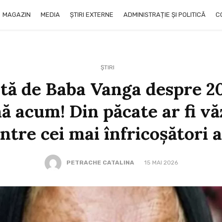
MAGAZIN
MEDIA
ȘTIRI EXTERNE
ADMINISTRAȚIE ȘI POLITICĂ
C
ȘTIRI
ută de Baba Vanga despre 2
nă acum! Din păcate ar fi vă
ntre cei mai înfricoșători 
PETRACHE CATALINA
15 MAI 2026