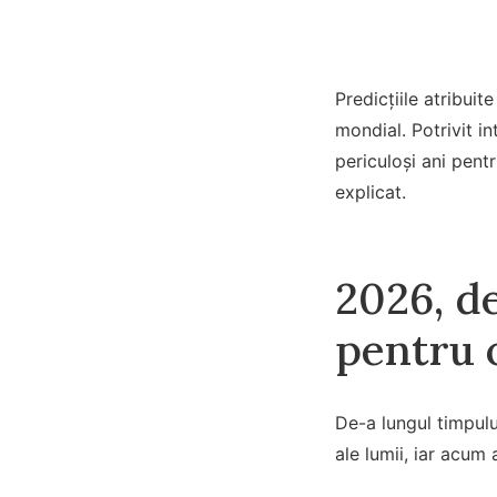
Predicțiile atribui
mondial. Potrivit in
periculoși ani pent
explicat.
2026, de
pentru 
De-a lungul timpul
ale lumii, iar acum