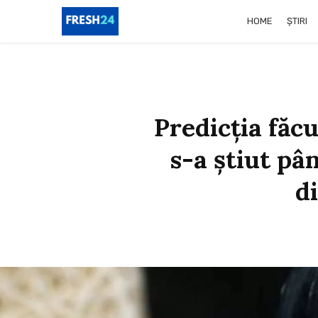
HOME
ȘTIRI
Predicția făc
s-a știut pâ
di