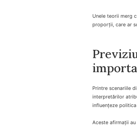
Unele teorii merg c
proporții, care ar s
Previzi
importa
Printre scenariile d
interpretărilor atri
influențeze politic
Aceste afirmații au