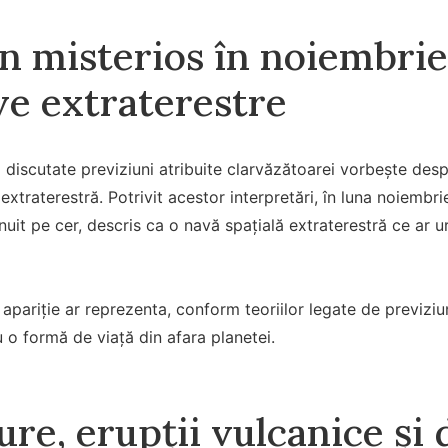
 misterios în noiembrie:
ve extraterestre
 discutate previziuni atribuite clarvăzătoarei vorbește desp
extraterestră. Potrivit acestor interpretări, în luna noiembr
it pe cer, descris ca o navă spațială extraterestră ce ar u
pariție ar reprezenta, conform teoriilor legate de previziu
u o formă de viață din afara planetei.
re, erupții vulcanice și 