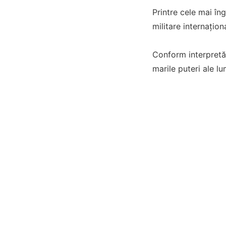
Printre cele mai îng
militare internațion
Conform interpretăr
marile puteri ale lu