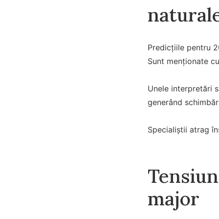
natural
Predicțiile pentru 
Sunt menționate cu
Unele interpretări 
generând schimbări
Specialiștii atrag î
Tensiuni
major