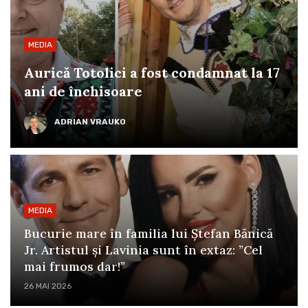
MEDIA
Aurică Totolici a fost condamnat la 17
ani de închisoare
ADRIAN VRAUKO
MEDIA
Bucurie mare în familia lui Ștefan Bănică
Jr. Artistul și Lavinia sunt în extaz: ”Cel
mai frumos dar!”
26 MAI 2026