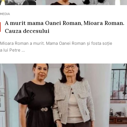
MEDIA
A murit mama Oanei Roman, Mioara Roman.
Cauza decesului
Mioara Roman a murit. Mama Oanei Roman și fosta soție
a lui Petre ...