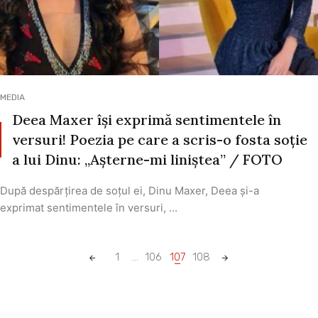
MEDIA
Deea Maxer își exprimă sentimentele în
versuri! Poezia pe care a scris-o fosta soție
a lui Dinu: „Așterne-mi liniștea” / FOTO
După despărțirea de soțul ei, Dinu Maxer, Deea și-a
exprimat sentimentele în versuri, ...
Posts
1
...
106
107
108
navigation