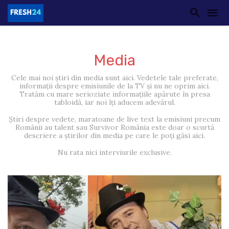
Media
Cele mai noi știri din media sunt aici. Vedetele tale preferate,
informații despre emisiunile de la TV și nu ne oprim aici.
Tratăm cu mare serioziate informațiile apărute în presa
tabloidă, iar noi îți aducem adevărul.
Știri despre vedete, maratoane de live text la emisiuni precum
Românii au talent sau Survivor România este doar o scurtă
descriere a știrilor din media pe care le poți găsi aici.
Nu rata nici interviurile exclusive.