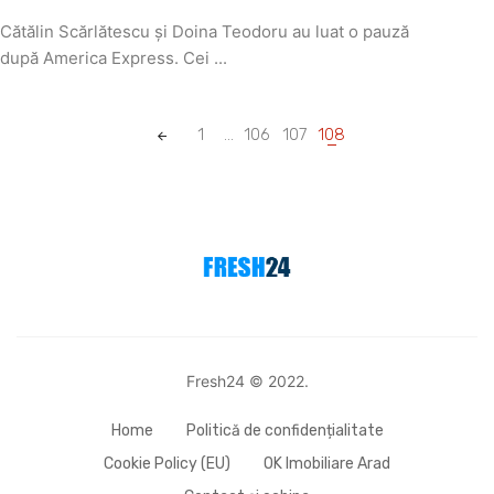
Cătălin Scărlătescu și Doina Teodoru au luat o pauză
după America Express. Cei ...
Posts
1
...
106
107
108
navigation
Fresh24 © 2022.
Home
Politică de confidențialitate
Cookie Policy (EU)
OK Imobiliare Arad