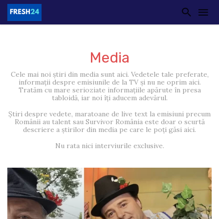
Media
Cele mai noi știri din media sunt aici. Vedetele tale preferate,
informații despre emisiunile de la TV și nu ne oprim aici.
Tratăm cu mare serioziate informațiile apărute în presa
tabloidă, iar noi îți aducem adevărul.
Știri despre vedete, maratoane de live text la emisiuni precum
Românii au talent sau Survivor România este doar o scurtă
descriere a știrilor din media pe care le poți găsi aici.
Nu rata nici interviurile exclusive.