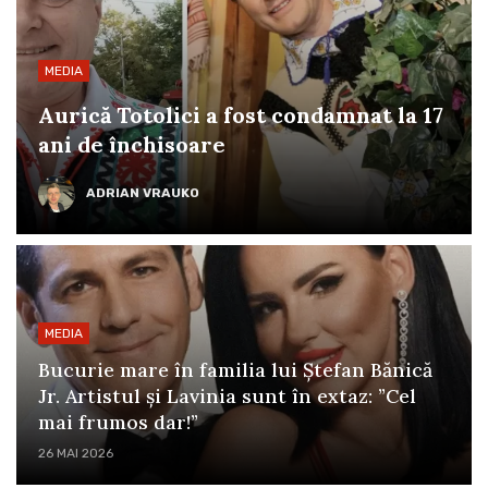
MEDIA
Aurică Totolici a fost condamnat la 17
ani de închisoare
ADRIAN VRAUKO
MEDIA
Bucurie mare în familia lui Ștefan Bănică
Jr. Artistul și Lavinia sunt în extaz: ”Cel
mai frumos dar!”
26 MAI 2026