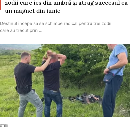
zodii care ies din umbră și atrag succesul ca
un magnet din iunie
Destinul începe să se schimbe radical pentru trei zodii
care au trecut prin ...
ȘTIRI