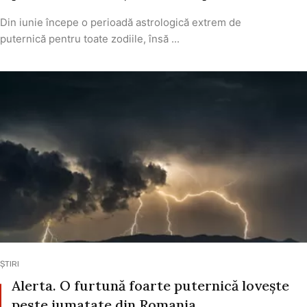
Din iunie începe o perioadă astrologică extrem de
puternică pentru toate zodiile, însă ...
ȘTIRI
Alerta. O furtună foarte puternică lovește
peste jumatate din Romania