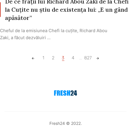
De ce frații lui Richard Abou Zaki de la Chefi
la Cuțite nu știu de existența lui: „E un gând
apăsător”
Cheful de la emisiunea Chefi la cuțite, Richard Abou
Zaki, a făcut dezvăluiri ...
Posts
1
2
3
4
...
827
navigation
Fresh24 © 2022.