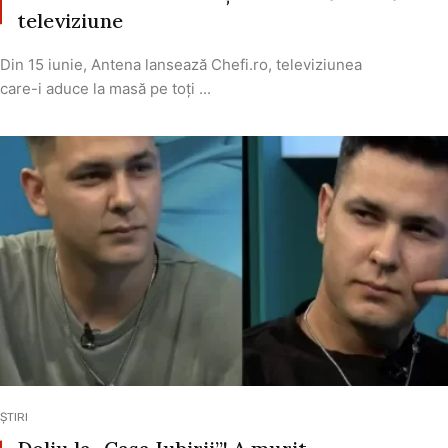
televiziune
Din 15 iunie, Antena lansează Chefi.ro, televiziunea
care-i aduce la masă pe toţi ...
ȘTIRI